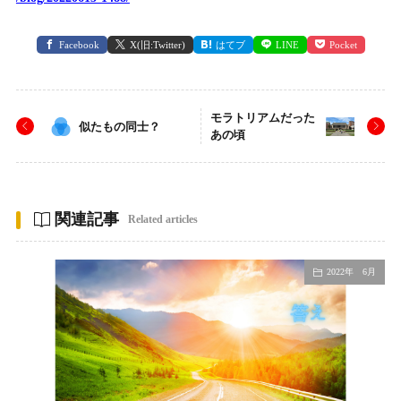
Facebook
X(旧:Twitter)
はてブ
LINE
Pocket
モラトリアムだった
似たもの同士？
あの頃
関連記事
Related articles
2022年 6月