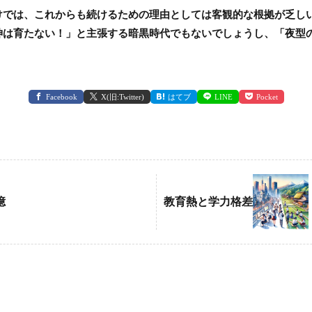
けでは、これからも続けるための理由としては客観的な根拠が乏し
神は育たない！」と主張する暗黒時代でもないでしょうし、「夜型
Facebook
X(旧:Twitter)
はてブ
LINE
Pocket
憶
教育熱と学力格差