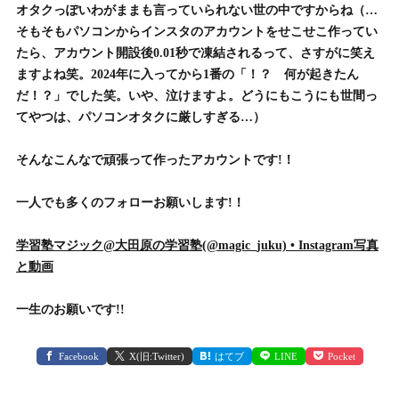
オタクっぽいわがままも言っていられない世の中ですからね（…
そもそもパソコンからインスタのアカウントをせこせこ作ってい
たら、アカウント開設後0.01秒で凍結されるって、さすがに笑え
ますよね笑。2024年に入ってから1番の「！？ 何が起きたん
だ！？」でした笑。いや、泣けますよ。どうにもこうにも世間っ
てやつは、パソコンオタクに厳しすぎる…）
そんなこんなで頑張って作ったアカウントです!！
一人でも多くのフォローお願いします!！
学習塾マジック@大田原の学習塾(@magic_juku) • Instagram写真
と動画
一生のお願いです!!
Facebook
X(旧:Twitter)
はてブ
LINE
Pocket