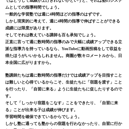
ではどうして成績が上げきれないかというと、それは塾のシステ
ムとしての指導時間でしょう。
一般的な学習塾では週に4時間ほどの指導のはずです。
しかし現実的に考えて、週に4時間の指導で伸ばすことができる
成績には限度があります。
そしてそれは教えている講師も百も承知でしょう。
正直に言って週に数時間の指導のみで大幅に成績アップできる立
派な指導力を持っているなら、YouTubeに動画投稿をして収益を
得たほうがいいかもしれません。商圏が数キロメートルから、日
本全国に広がりますから。
塾講師たちは週に数時間の指導だけでは成績アップを目指すこと
は難しいと心得ているからこそ、生徒たちに「宿題を渡す」こと
を行ったり、「自習に来る」ように生徒たちに促したりするので
す。
そして「しっかり宿題をこなす」ことをできたり、「自習に来
る」ことが出来る子は成績が伸びます。
学習時間を確保できているからでしょう。
しかし塾に通っても塾からの宿題を行わなかったり、自習に行か