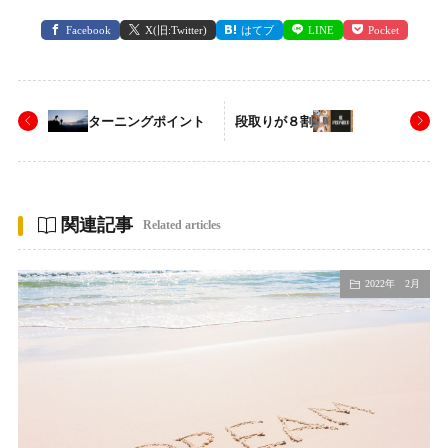
Facebook
X(旧:Twitter)
はてブ
LINE
Pocket
ターニングポイント
段取りが８割
関連記事
Related articles
2022年 2月