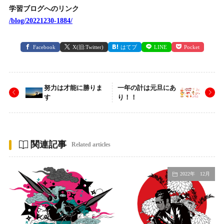
学習ブログへのリンク
/blog/20221230-1884/
Facebook
X(旧:Twitter)
はてブ
LINE
Pocket
努力は才能に勝りま
一年の計は元旦にあ
す
り！！
関連記事
Related articles
2022年 12月