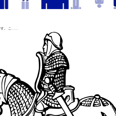
す。 こ……