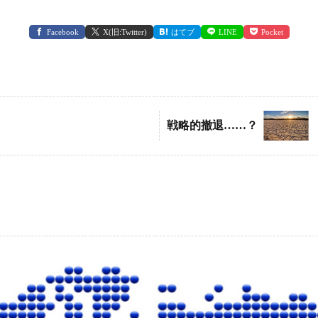
Facebook
X(旧:Twitter)
はてブ
LINE
Pocket
戦略的撤退……？