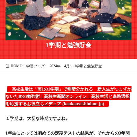
1学期と勉強貯金
学習ブログ
2024年 4月
1学期と勉強貯金
HOME
高校生活は「高1の1学期」で明暗分かれる 新入生がつまずか
ないための勉強術｜高校生新聞オンライン｜高校生活と進路選択
を応援するお役立ちメディア (koukouseishinbun.jp)
１学期は、大切な時期ですよね。
1年生にとっては初めての定期テストの結果が、それからの3年間