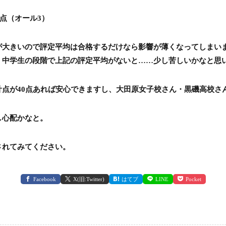
7点（オール3）
が大きいので評定平均は合格するだけなら影響が薄くなってしまい
、中学生の段階で上記の評定平均がないと……少し苦しいかなと思
点が40点あれば安心できますし、大田原女子校さん・黒磯高校さん
し心配かなと。
されてみてください。
Facebook
X(旧:Twitter)
はてブ
LINE
Pocket