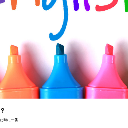
？
た時に一番……