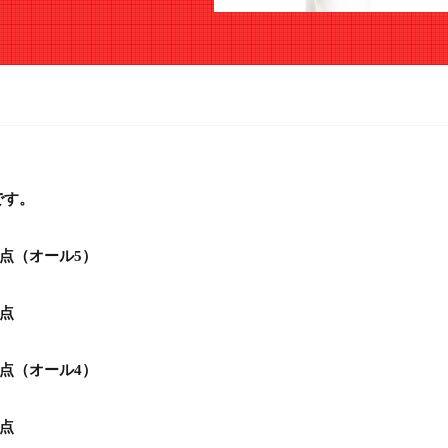
です。
5点（オール5）
0点
6点（オール4）
2点