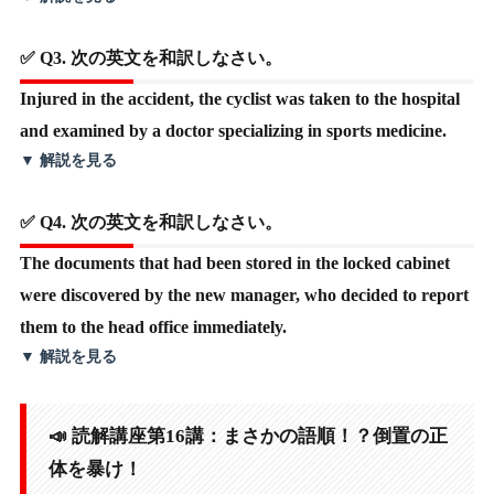
✅ Q3. 次の英文を和訳しなさい。
Injured in the accident, the cyclist was taken to the hospital
and examined by a doctor specializing in sports medicine.
▼ 解説を見る
✅ Q4. 次の英文を和訳しなさい。
The documents that had been stored in the locked cabinet
were discovered by the new manager, who decided to report
them to the head office immediately.
▼ 解説を見る
📣 読解講座第16講：まさかの語順！？倒置の正
体を暴け！