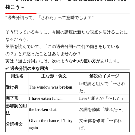
抜こう～
“過去分詞って、「された」って意味でしょ？”
そう思っているキミに、今回の講座は新たな視点を届けることに
なるだろう。
英語を読んでいて、「この過去分詞って何の働きをしている
の？」と戸惑ったことはありませんか？
実は「過去分詞」には、次のような
4つの使い方
があります。
✅ 過去分詞の主な用法
用法名
主な形・例文
解説のイメージ
be動詞と組んで「〜され
受け身
The window
was broken
.
た」
完了形
I
have eaten
lunch.
haveと組んで「〜した」
形容詞的用
the
broken
chair
名詞を修飾「壊れた〜」
法
Given
the chance, I’ll try
文全体を修飾「〜すれ
分詞構文
again.
ば」