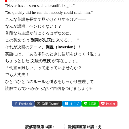
“Never have I seen such a beautiful sight.”
“So quickly did he run that nobody could catch him.”
こんな英語を長文で見かけたりするけど――
なんか語順、ヘンじゃない！？
普段なら主語が前にくるはずなのに、
この英文では
副詞が先頭に
来てる…！？
それが次回のテーマ、
倒置（inversion）
！
英語には、「ある条件のときに語順をひっくり返す」
ちょっとした
文法の裏技
が存在します。
「倒置＝難しい」って思っていませんか？
でも大丈夫！
ひとつひとつのルールと働きをしっかり整理して、
読解でも“ひっかからない”自信をつけましょう✨
Facebook
X(旧:Twitter)
はてブ
LINE
Pocket
読解講座第14講：
読解講座第16講：え