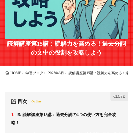
読解講座第15講：読解力を高める！過去分詞
の文中の役割を攻略しよう
学習ブログ
2025年8月
読解講座第15講：読解力を高める！過
HOME
目次
Outline
1.
📝 読解講座第15講：過去分詞の4つの使い方を完全攻
略！