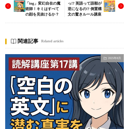
「ing」変幻自在の魔
っ!? 英語って語順が
術師！キミはすべて
逆になるの!? 倒置構
の顔を見抜けるか？
文の驚きルール講座
関連記事
Related articles
2025年8月