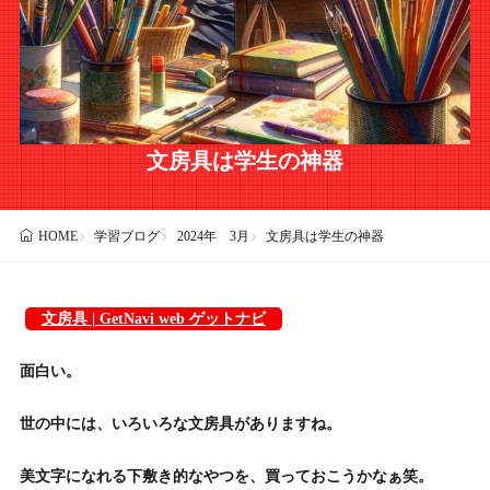
文房具は学生の神器
学習ブログ
2024年 3月
文房具は学生の神器
HOME
文房具 | GetNavi web ゲットナビ
面白い。
世の中には、いろいろな文房具がありますね。
美文字になれる下敷き的なやつを、買っておこうかなぁ笑。