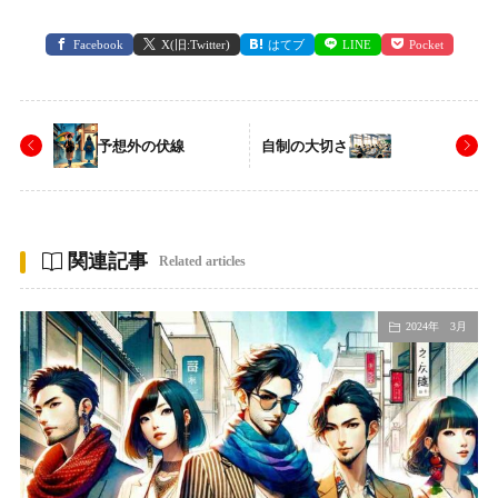
Facebook
X(旧:Twitter)
はてブ
LINE
Pocket
予想外の伏線
自制の大切さ
関連記事
Related articles
2024年 3月