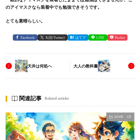
のアイマスクなら装着中でも勉強できそうです。
とても素晴らしい。
Facebook
X(旧:Twitter)
はてブ
LINE
Pocket
天井は何処へ
大人の教科書
関連記事
Related articles
2024年 1月