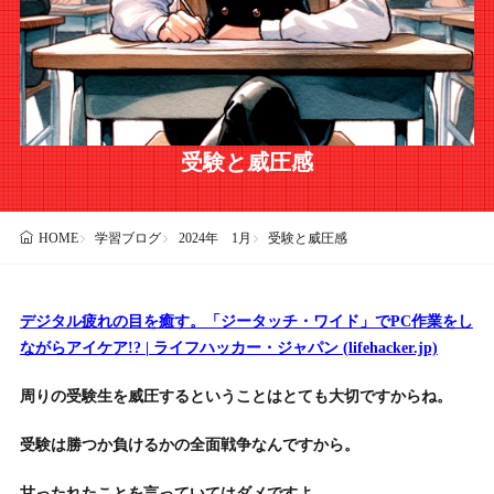
受験と威圧感
学習ブログ
2024年 1月
受験と威圧感
HOME
デジタル疲れの目を癒す。「ジータッチ・ワイド」でPC作業をし
ながらアイケア!? | ライフハッカー・ジャパン (lifehacker.jp)
周りの受験生を威圧するということはとても大切ですからね。
受験は勝つか負けるかの全面戦争なんですから。
甘ったれたことを言っていてはダメですよ。