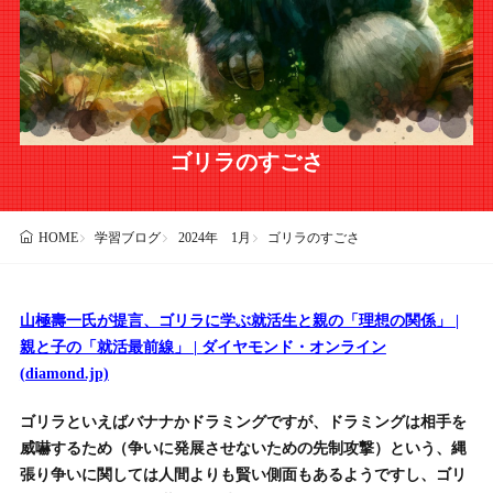
ゴリラのすごさ
学習ブログ
2024年 1月
ゴリラのすごさ
HOME
山極壽一氏が提言、ゴリラに学ぶ就活生と親の「理想の関係」 |
親と子の「就活最前線」 | ダイヤモンド・オンライン
(diamond.jp)
ゴリラといえばバナナかドラミングですが、ドラミングは相手を
威嚇するため（争いに発展させないための先制攻撃）という、縄
張り争いに関しては人間よりも賢い側面もあるようですし、ゴリ